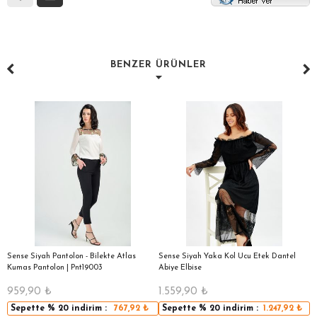
BENZER ÜRÜNLER
|
Sense Siyah Pantolon - Bilekte Atlas
Sense Siyah Yaka Kol Ucu Etek Dantel
S
Kumas Pantolon | Pnt19003
Abiye Elbise
S
959,90
₺
1.559,90
₺
1
Sepette
% 20
indirim :
767,92
₺
Sepette
% 20
indirim :
1.247,92
₺