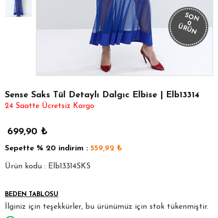
SON
0
ÜRÜN
Sense Saks Tül Detaylı Dalgıc Elbise | Elb13314
24 Saatte Ücretsiz Kargo
699,90
₺
Sepette
% 20
indirim :
559,92
₺
Ürün kodu : Elb13314SKS
BEDEN TABLOSU
İlginiz için teşekkürler, bu ürünümüz için stok tükenmiştir.