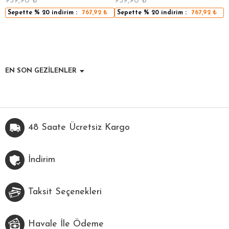
959,90
₺
959,90
₺
7
Sepette
% 20
indirim :
767,92
₺
Sepette
% 20
indirim :
767,92
₺
EN SON GEZİLENLER
48 Saate Ücretsiz Kargo
İndirim
Taksit Seçenekleri
Havale İle Ödeme