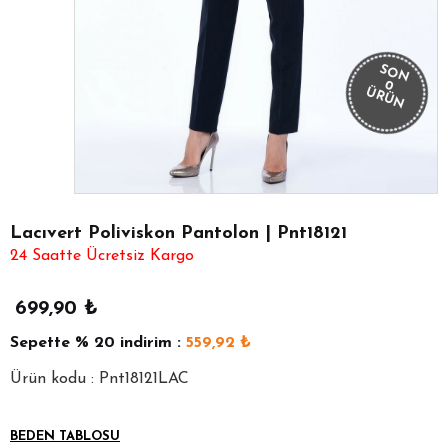
SON
0
ÜRÜN
Lacıvert Poliviskon Pantolon | Pnt18121
24 Saatte Ücretsiz Kargo
699,90
₺
Sepette
% 20
indirim :
559,92
₺
Ürün kodu : Pnt18121LAC
BEDEN TABLOSU