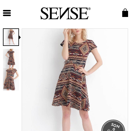
SON
0