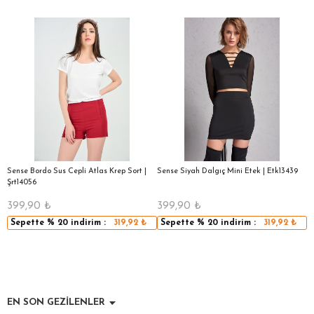
Sense Bordo Sus Cepli Atlas Krep Sort |
Sense Siyah Dalgıç Mini Etek | Etk13439
S
Şrt14056
Ş
399,90
₺
399,90
₺
3
Sepette
% 20
indirim :
319,92
₺
Sepette
% 20
indirim :
319,92
₺
EN SON GEZİLENLER