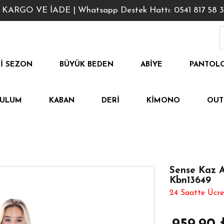
GO VE İADE | Whatsapp Destek Hattı: 0541 817 58 3
I SEZON
BÜYÜK BEDEN
ABIYE
PANTOL
TULUM
KABAN
DERI
KIMONO
OUT
Sense Kaz A
Kbn13649
24 Saatte Ücre