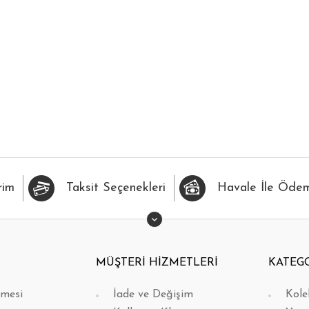
rim
Taksit Seçenekleri
Havale İle Öde
MÜŞTERİ HİZMETLERİ
KATEG
şmesi
İade ve Değişim
Kole