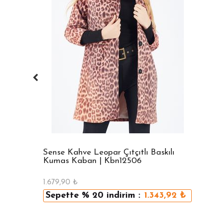
Sense Kahve Leopar Çıtçıtlı Baskılı
Kumas Kaban | Kbn12506
1.679,90
₺
Sepette
% 20
indirim :
1.343,92
₺