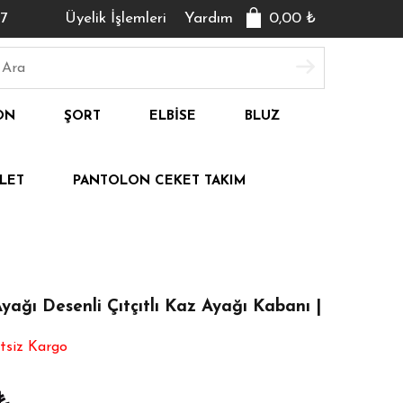
7
Üyelik İşlemleri
Yardım
0,00
₺
ON
ŞORT
ELBISE
BLUZ
LET
PANTOLON CEKET TAKIM
yağı Desenli Çıtçıtlı Kaz Ayağı Kabanı |
tsiz Kargo