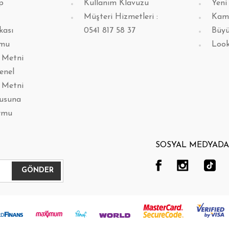
p
Kullanım Klavuzu
Yeni
Müşteri Hizmetleri :
Kam
kası
0541 817 58 37
Büyü
rmu
Loo
 Metni
enel
 Metni
lusuna
rmu
SOSYAL MEDYADA 