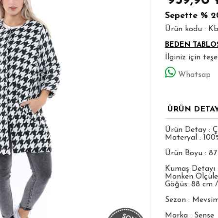
959,90
Sepette
% 2
Ürün kodu : K
BEDEN TABLO
İlginiz için te
Whatsap
ÜRÜN DETA
Ürün Detay : Ç
Materyal : 100
Ürün Boyu : 8
Kumaş Detayı 
Manken Ölçüleri
Göğüs: 88 cm /
Sezon : Mevsim
Marka : Sense