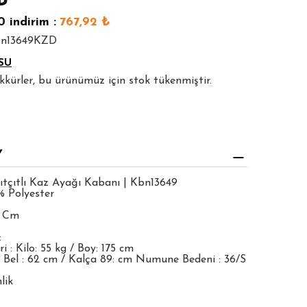
₺
0
indirim :
767,92
₺
bn13649KZD
SU
şekkürler, bu ürünümüz için stok tükenmiştir.
Y
ıtçıtlı Kaz Ayağı Kabanı | Kbn13649
% Polyester
7 Cm
:
 : Kilo: 55 kg / Boy: 175 cm
 Bel : 62 cm / Kalça 89: cm Numune Bedeni : 36/S
lik