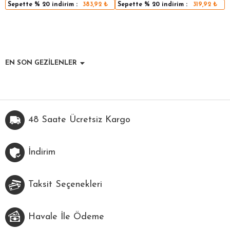
Sepette
% 20
indirim :
383,92
₺
Sepette
% 20
indirim :
319,92
₺
EN SON GEZİLENLER
48 Saate Ücretsiz Kargo
İndirim
Taksit Seçenekleri
Havale İle Ödeme