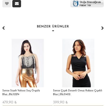
BENZER ÜRÜNLER
i
Sense Siyah Yakasi Saç Örgülü
Sense Çiçek Desenli Omuz Robası Çiçekli
S
Bluz_Blz32274
Bluz | Blz31402
B
479,90
₺
399,90
₺
4