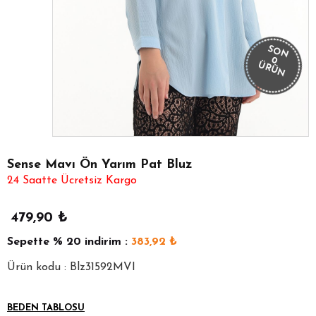
SON
0
ÜRÜN
Sense Mavı Ön Yarım Pat Bluz
24 Saatte Ücretsiz Kargo
479,90
₺
Sepette
% 20
indirim :
383,92
₺
Ürün kodu : Blz31592MVI
BEDEN TABLOSU