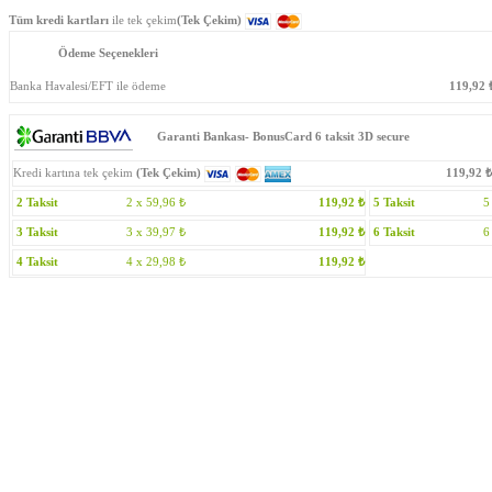
Tüm kredi kartları
ile tek çekim
(Tek Çekim)
Ödeme Seçenekleri
Banka Havalesi/EFT ile ödeme
119,92
Garanti Bankası- BonusCard 6 taksit 3D secure
Kredi kartına tek çekim
(Tek Çekim)
119,92
₺
2 Taksit
2 x
59,96
₺
119,92
₺
5 Taksit
5
3 Taksit
3 x
39,97
₺
119,92
₺
6 Taksit
6
4 Taksit
4 x
29,98
₺
119,92
₺