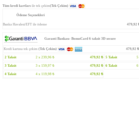
Tüm kredi kartları
ile tek çekim
(Tek Çekim)
Ödeme Seçenekleri
Banka Havalesi/EFT ile ödeme
479,92
Garanti Bankası- BonusCard 6 taksit 3D secure
Kredi kartına tek çekim
(Tek Çekim)
479,92
₺
2 Taksit
2 x
239,96
₺
479,92
₺
5 Taksit
5
3 Taksit
3 x
159,97
₺
479,92
₺
6 Taksit
6
4 Taksit
4 x
119,98
₺
479,92
₺