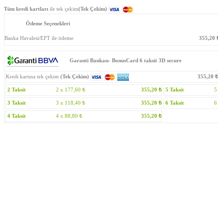
Tüm kredi kartları
ile tek çekim
(Tek Çekim)
Ödeme Seçenekleri
Banka Havalesi/EFT ile ödeme
355,20
Garanti Bankası- BonusCard 6 taksit 3D secure
Kredi kartına tek çekim
(Tek Çekim)
355,20
₺
2 Taksit
2 x
177,60
₺
355,20
₺
5 Taksit
5
3 Taksit
3 x
118,40
₺
355,20
₺
6 Taksit
6
4 Taksit
4 x
88,80
₺
355,20
₺